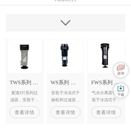
咨询
TWS系列 高效旋风式气水分离器
WS系列 高效旋风式气水分离器
FWS系列 高效旋风式气水分离器
配套DT系列过
安装于冷冻式干
气水分离器可安
下载
滤器，安装于冷
燥机和过滤器前
装于冷冻式干燥
冻式干燥机和过
端，保护设备免
机和精密过滤器
查看详情
查看详情
查看详情
滤器前端，保护
受液体的污染
前端
设备免受液体的
污染。